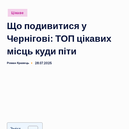
Опубліковано
Цікаве
у
Що подивитися у
Чернігові: ТОП цікавих
місць куди піти
Роман Кравець
28.07.2025
Опубліковано
Зміст