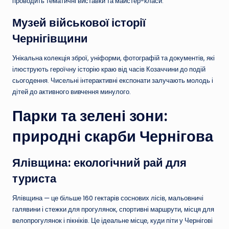
проводить тематичні виставки та майстер-класи.
Музей військової історії
Чернігівщини
Унікальна колекція зброї, уніформи, фотографій та документів, які
ілюструють героїчну історію краю від часів Козаччини до подій
сьогодення. Чисельні інтерактивні експонати залучають молодь і
дітей до активного вивчення минулого.
Парки та зелені зони:
природні скарби Чернігова
Ялівщина: екологічний рай для
туриста
Ялівщина — це більше 160 гектарів соснових лісів, мальовничі
галявини і стежки для прогулянок, спортивні маршрути, місця для
велопрогулянок і пікніків. Це ідеальне місце, куди піти у Чернігові