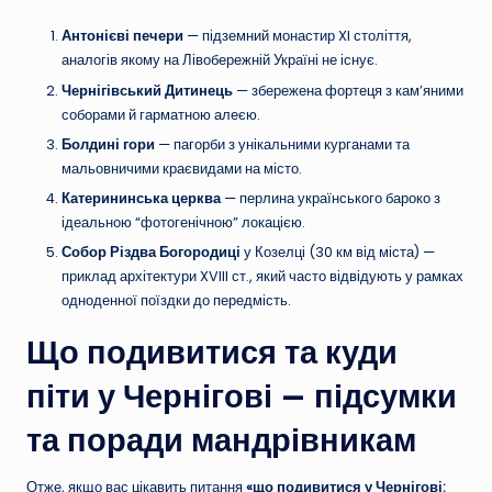
Антонієві печери
— підземний монастир XI століття,
аналогів якому на Лівобережній Україні не існує.
Чернігівський Дитинець
— збережена фортеця з кам’яними
соборами й гарматною алеєю.
Болдині гори
— пагорби з унікальними курганами та
мальовничими краєвидами на місто.
Катерининська церква
— перлина українського бароко з
ідеальною “фотогенічною” локацією.
Собор Різдва Богородиці
у Козелці (30 км від міста) —
приклад архітектури XVIII ст., який часто відвідують у рамках
одноденної поїздки до передмість.
Що подивитися та куди
піти у Чернігові — підсумки
та поради мандрівникам
Отже, якщо вас цікавить питання
«що подивитися у Чернігові: