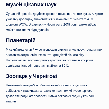
Музей цікавих наук
Сучасний простір, де дітям дозволяється все чіпати руками, брати
участь у дослідах, знайомитися з законами фізики та хімії у
форматі WOW. Відкрився у Чернігові у 2018 році та вже зібрав
майже 100 тисяч відвідувачів.
Планетарій
Міський планетарій — це місце для вивчення космосу, тематичних
вистав та астрономічних занять для дітей різного віку.
Популярність цього напрямку зростає: за останні п’ять років
відвідуваність збільшилася майже на 30%.
Зоопарк у Чернігові
Невеликий, але добре облаштований зоопарк з дикими і
свійськими тваринами, а також контактним міні-зоопарком,
дозволяє родинам провести кілька яскравих годин у компанії
тварин.