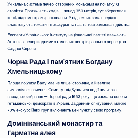
Унікальна система печер, створених монахами на початку XI
століття. Протяжність ходів — понад 350 метрів, тут збереглися
келії, підземні храми, поховання. У підземних залах нерідко
влаштовують тематичні екскурсії та навіть театралізовані дійства.
Експерти Українського інституту національної пам’яті вважають
Антонієві печери одними з головних центрів раннього чернецтва
Східної Європи.
Чорна Рада і пам’ятник Богдану
Хмельницькому
Площа поблизу Валу має не лише історичне, а й велике
символічне значення. Саме тут відбувалися події великого
народного зібрання — Чорної ради 1663 року, що заклала основи
гетьманської демократії в Україні. За даними опитування, майже
70% екскурсійних груп включають цей пункт у свою програму.
Домініканський монастир та
Гарматна алея