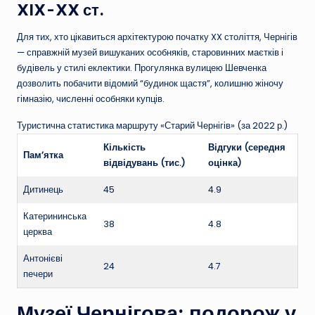
XIX-XX ст.
Для тих, хто цікавиться архітектурою початку XX століття, Чернігів
— справжній музей вишуканих особняків, старовинних маєтків і
будівель у стилі еклектики. Прогулянка вулицею Шевченка
дозволить побачити відомий “будинок щастя”, колишню жіночу
гімназію, численні особняки купців.
Туристична статистика маршруту «Старий Чернігів» (за 2022 р.)
Кількість
Відгуки (середня
Пам’ятка
відвідувань (тис.)
оцінка)
Дитинець
45
4.9
Катерининська
38
4.8
церква
Антонієві
24
4.7
печери
Музеї Чернігова: подорож у