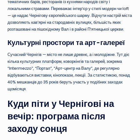
тематичних барів, ресторанів із кухнями народів світу і
локальними стравами. Переважає інтер’єр у стилі модерн чи loft
— це надає Чернігову європейського шарму. Відчути настрій міста
дозволяють кав’ярні на стародавніх вулицях, більшість яких
розташовані на пішохідному Вал і в районі П’ятницької церкви.
Культурні простори та арт-галереї
Сучасний Чернігів — місто не лише древнє, а і молодіжне. Тут діє
кілька культурних платформ, коворкінгів та галерей, зокрема
“Intermezzo”, “Портал”, “Арт-центр на Валу”, де регулярно
відбуваються виставки, кінопокази, лекції. За статистикою, понад
40% мешканців до 35 років беруть участь у подібних заходах
щомісяця.
Куди піти у Чернігові на
вечір: програма після
заходу сонця