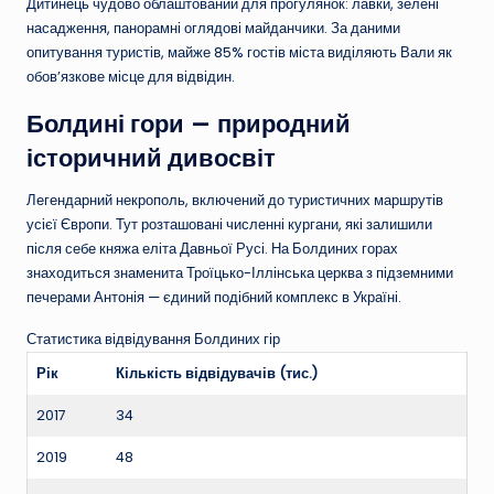
Дитинець чудово облаштований для прогулянок: лавки, зелені
насадження, панорамні оглядові майданчики. За даними
опитування туристів, майже 85% гостів міста виділяють Вали як
обов’язкове місце для відвідин.
Болдині гори — природний
історичний дивосвіт
Легендарний некрополь, включений до туристичних маршрутів
усієї Європи. Тут розташовані численні кургани, які залишили
після себе княжа еліта Давньої Русі. На Болдиних горах
знаходиться знаменита Троїцько-Іллінська церква з підземними
печерами Антонія — єдиний подібний комплекс в Україні.
Статистика відвідування Болдиних гір
Рік
Кількість відвідувачів (тис.)
2017
34
2019
48