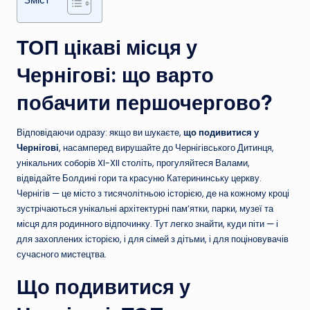
ТОП цікаві місця у
Чернігові: що варто
побачити першочергово?
Відповідаючи одразу: якщо ви шукаєте,
що подивитися у
Чернігові
, насамперед вирушайте до Чернігівського Дитинця,
унікальних соборів XI-XII століть, прогуляйтеся Валами,
відвідайте Болдині гори та красуню Катерининську церкву.
Чернігів — це місто з тисячолітньою історією, де на кожному кроці
зустрічаються унікальні архітектурні пам’ятки, парки, музеї та
місця для родинного відпочинку. Тут легко знайти, куди піти — і
для захоплених історією, і для сімей з дітьми, і для поціновувачів
сучасного мистецтва.
Що подивитися у