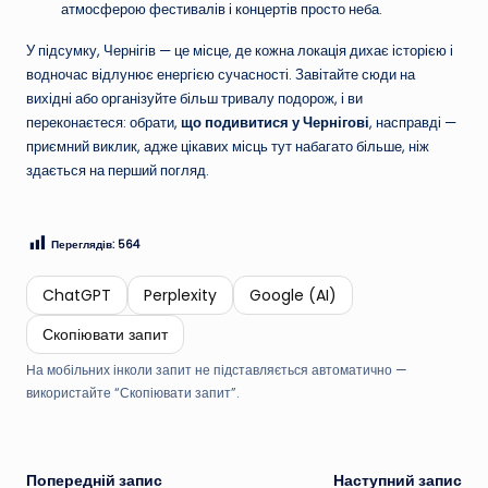
атмосферою фестивалів і концертів просто неба.
У підсумку, Чернігів — це місце, де кожна локація дихає історією і
водночас відлунює енергією сучасності. Завітайте сюди на
вихідні або організуйте більш тривалу подорож, і ви
переконаєтеся: обрати,
що подивитися у Чернігові
, насправді —
приємний виклик, адже цікавих місць тут набагато більше, ніж
здається на перший погляд.
Переглядів:
564
ChatGPT
Perplexity
Google (AI)
Скопіювати запит
На мобільних інколи запит не підставляється автоматично —
використайте “Скопіювати запит”.
Навігація
Попередній запис
Наступний запис