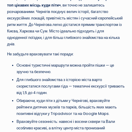
топ цікавих місць куди піти»
, ви точно не залишитесь
розчарованими. Чернігів поєднує велич історії, багатство
екскурсійних локацій, привітність містян і сучасний європейський
ритм життя. До Чернігова легко дістатися прямим транспортом із
Києва, Харкова чи Сум. Місто ідеально підходить і для
одноденної поїздки, і для більш глибокого знайомства на кілька
днів.
Не забудьте враховувати такі поради:
Основні туристичні маршрути можна пройти пішки — це
зручно та безпечно.
Для глибшого знайомства з історією міста варто
скористатися послугами гіда — тематичні екскурсії тривають
від 1,5 до 4 годин.
Обираючи, куди піти з дітьми у Чернігові, враховуйте
рейтинги дитячих музеїв та парків, більшість яких мають
позитивні відгуки у Tripadvisor та на Google Maps.
Враховуйте сезонність: навесні і восени сквери та Вали
особливо красиві, а влітку центр міста пронизаний