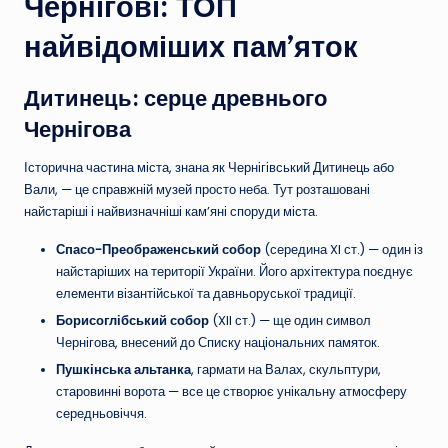
Чернігові: ТОП
найвідоміших пам’яток
Дитинець: серце древнього
Чернігова
Історична частина міста, знана як Чернігівський Дитинець або
Вали, — це справжній музей просто неба. Тут розташовані
найстаріші і найвизначніші кам’яні споруди міста.
Спасо-Преображенський собор
(середина XI ст.) — один із
найстаріших на території України. Його архітектура поєднує
елементи візантійської та давньоруської традиції.
Борисоглібський собор
(XII ст.) — ще один символ
Чернігова, внесений до Списку національних памяток.
Пушкінська альтанка
, гармати на Валах, скульптури,
старовинні ворота — все це створює унікальну атмосферу
середньовіччя.