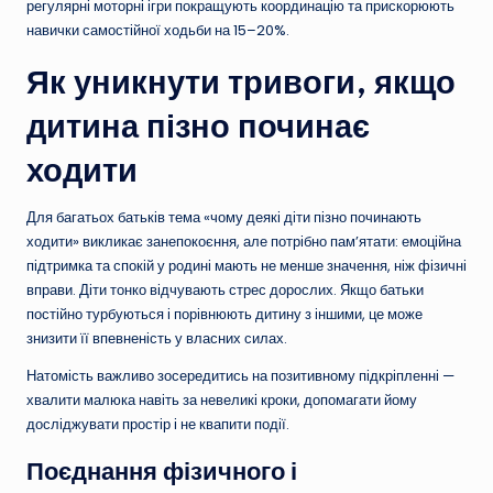
регулярні моторні ігри покращують координацію та прискорюють
навички самостійної ходьби на 15–20%.
Як уникнути тривоги, якщо
дитина пізно починає
ходити
Для багатьох батьків тема «чому деякі діти пізно починають
ходити» викликає занепокоєння, але потрібно пам’ятати: емоційна
підтримка та спокій у родині мають не менше значення, ніж фізичні
вправи. Діти тонко відчувають стрес дорослих. Якщо батьки
постійно турбуються і порівнюють дитину з іншими, це може
знизити її впевненість у власних силах.
Натомість важливо зосередитись на позитивному підкріпленні —
хвалити малюка навіть за невеликі кроки, допомагати йому
досліджувати простір і не квапити події.
Поєднання фізичного і