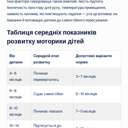
Інші фактори середовища також важливі: якість підлоги,
безпечність простору для руху, температура приміщення,
наявність килимів, які пом’якшують падіння — усе це впливає на
бажання й мотивацію дитини до самостійного пересування.
Таблиця середніх показників
розвитку моторики дітей
Вік
Середній етап
Допустимі варіанти
дитини
розвитку
норми
4–6
Починає
3–7 місяців
місяців
перевертатись
6–8
Сідає самостійно
5–10 місяців
місяців
8–10
Починає повзати
7–11 місяців
місяців
10–14
Підтягується до