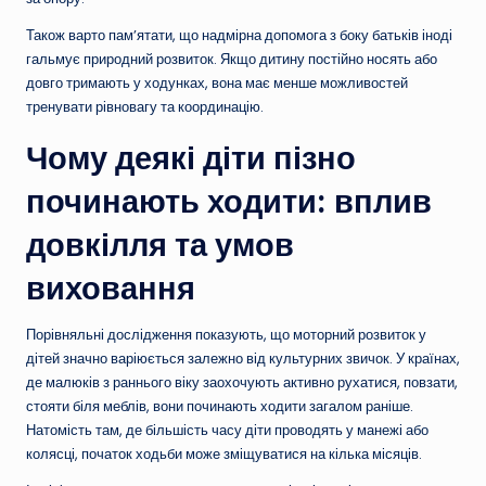
Також варто пам’ятати, що надмірна допомога з боку батьків іноді
гальмує природний розвиток. Якщо дитину постійно носять або
довго тримають у ходунках, вона має менше можливостей
тренувати рівновагу та координацію.
Чому деякі діти пізно
починають ходити: вплив
довкілля та умов
виховання
Порівняльні дослідження показують, що моторний розвиток у
дітей значно варіюється залежно від культурних звичок. У країнах,
де малюків з раннього віку заохочують активно рухатися, повзати,
стояти біля меблів, вони починають ходити загалом раніше.
Натомість там, де більшість часу діти проводять у манежі або
колясці, початок ходьби може зміщуватися на кілька місяців.