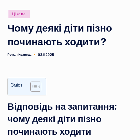
Опубліковано
Цікаве
у
Чому деякі діти пізно
починають ходити?
Роман Кравець
03.11.2025
Опубліковано
Зміст
Відповідь на запитання:
чому деякі діти пізно
починають ходити