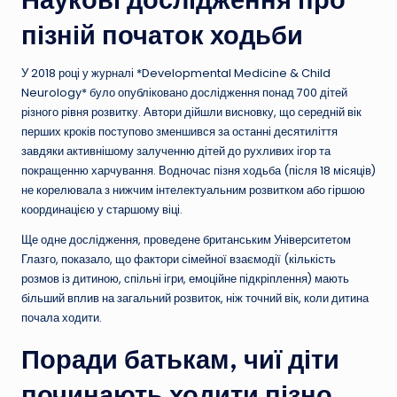
пізній початок ходьби
У 2018 році у журналі *Developmental Medicine & Child
Neurology* було опубліковано дослідження понад 700 дітей
різного рівня розвитку. Автори дійшли висновку, що середній вік
перших кроків поступово зменшився за останні десятиліття
завдяки активнішому залученню дітей до рухливих ігор та
покращенню харчування. Водночас пізня ходьба (після 18 місяців)
не корелювала з нижчим інтелектуальним розвитком або гіршою
координацією у старшому віці.
Ще одне дослідження, проведене британським Університетом
Глазго, показало, що фактори сімейної взаємодії (кількість
розмов із дитиною, спільні ігри, емоційне підкріплення) мають
більший вплив на загальний розвиток, ніж точний вік, коли дитина
почала ходити.
Поради батькам, чиї діти
починають ходити пізно