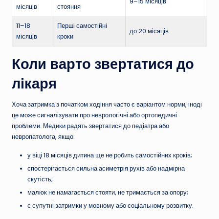
9–15 місяців
місяців
стояння
11–18
Перші самостійні
до 20 місяців
місяців
кроки
Коли варто звертатися до
лікаря
Хоча затримка з початком ходіння часто є варіантом норми, іноді
це може сигналізувати про неврологічні або ортопедичні
проблеми. Медики радять звертатися до педіатра або
невропатолога, якщо:
у віці 18 місяців дитина ще не робить самостійних кроків;
спостерігається сильна асиметрія рухів або надмірна
скутість;
малюк не намагається стояти, не тримається за опору;
є супутні затримки у мовному або соціальному розвитку.