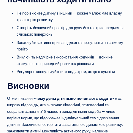
Не порівнюйте дитину з іншими — кожен малюк має власну
траєкторію розвитку.
Створіть безпечний простір для руху без гострих предметів і
слизьких поверхонь.
Заохочуйте активні ігри на підлозі та прогулянки на свіжому
повітрі.
Виключіть надмірне використання ходунків — вони не
стимулюють природний розвиток рівноваги.
Регулярно консультуйтеся з педіатром, якщо є сумніви.
Висновки
Отже, питання
«чому деякі діти пізно починають ходити»
має
широку відповідь, яка включає біологічні, психологічні та
соціальні аспекти. У більшості випадків пізня ходьба — лише
варіант норми, що відображає індивідуальний темп дозрівання
дитини. Важливо спостерігати за загальною динамікою розвитку,
забезпечити дитині можливість активного руху, належне