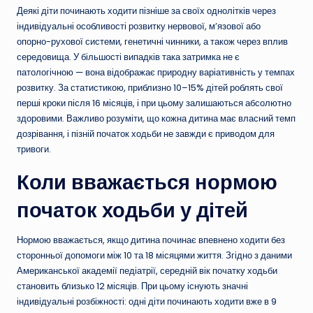
Деякі діти починають ходити пізніше за своїх однолітків через
індивідуальні особливості розвитку нервової, м’язової або
опорно-рухової системи, генетичні чинники, а також через вплив
середовища. У більшості випадків така затримка не є
патологічною — вона відображає природну варіативність у темпах
розвитку. За статистикою, приблизно 10–15% дітей роблять свої
перші кроки після 16 місяців, і при цьому залишаються абсолютно
здоровими. Важливо розуміти, що кожна дитина має власний темп
дозрівання, і пізній початок ходьби не завжди є приводом для
тривоги.
Коли вважається нормою
початок ходьби у дітей
Нормою вважається, якщо дитина починає впевнено ходити без
сторонньої допомоги між 10 та 18 місяцями життя. Згідно з даними
Американської академії педіатрії, середній вік початку ходьби
становить близько 12 місяців. При цьому існують значні
індивідуальні розбіжності: одні діти починають ходити вже в 9