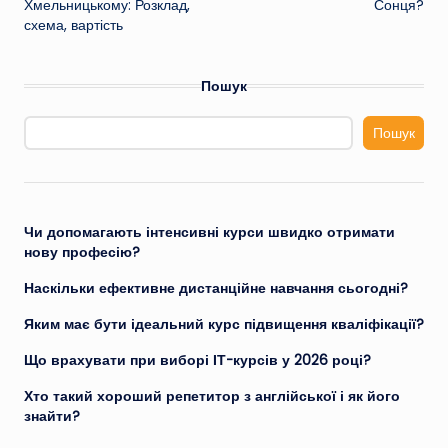
Хмельницькому: Розклад,
Сонця?
схема, вартість
запису
Пошук
Пошук
Чи допомагають інтенсивні курси швидко отримати
нову професію?
Наскільки ефективне дистанційне навчання сьогодні?
Яким має бути ідеальний курс підвищення кваліфікації?
Що врахувати при виборі ІТ-курсів у 2026 році?
Хто такий хороший репетитор з англійської і як його
знайти?