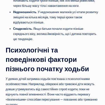
починають ходити трохи пізніше, ніж їхні менші ровесники,
через більшу масу тіла і навантаження на ноги.
Недоношеність.
У недоношених малюків усі етапи розвитку
зміщені на кілька місяців, тому перші кроки також
відбуваються пізніше.
Спадковість.
Якщо батьки почали ходити пізніше
середнього віку, велика ймовірність, що і дитина повторить
цю тенденцію.
Психологічні та
поведінкові фактори
пізнього початку ходьби
У деяких дітей затримка ходьби пов’язана з психологічними
особливостями. Наприклад, обережні або тривожні діти можуть
довше утримуватись від самостійних спроб ходити, поки не
відчують повної впевненості. Вони часто віддають перевагу
«безпечнішим» способам пересування — повзанню або триманню
за опору.