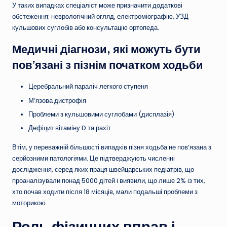
У таких випадках спеціаліст може призначити додаткові
обстеження: неврологічний огляд, електроміографію, УЗД
кульшових суглобів або консультацію ортопеда.
Медичні діагнози, які можуть бути
пов’язані з пізнім початком ходьби
Церебральний параліч легкого ступеня
М’язова дистрофія
Проблеми з кульшовими суглобами (дисплазія)
Дефіцит вітаміну D та рахіт
Втім, у переважній більшості випадків пізня ходьба не пов’язана з
серйозними патологіями. Це підтверджують численні
дослідження, серед яких праця швейцарських педіатрів, що
проаналізували понад 5000 дітей і виявили, що лише 2% із тих,
хто почав ходити після 18 місяців, мали подальші проблеми з
моторикою.
Роль фізичних вправ і