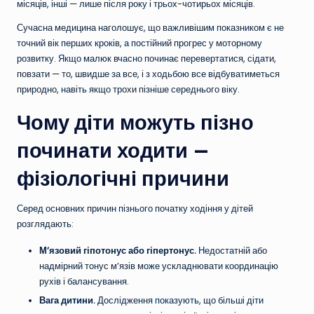
місяців, інші — лише після року і трьох-чотирьох місяців.
Сучасна медицина наголошує, що важливішим показником є не
точний вік перших кроків, а постійний прогрес у моторному
розвитку. Якщо малюк вчасно починає перевертатися, сідати,
повзати — то, швидше за все, і з ходьбою все відбуватиметься
природно, навіть якщо трохи пізніше середнього віку.
Чому діти можуть пізно
починати ходити —
фізіологічні причини
Серед основних причин пізнього початку ходіння у дітей
розглядають:
М’язовий гіпотонус або гіпертонус.
Недостатній або
надмірний тонус м’язів може ускладнювати координацію
рухів і балансування.
Вага дитини.
Дослідження показують, що більші діти