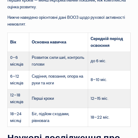
перших кроків — менш інформативний показник, ніж комплексна
оцінка розвитку.
Нижче наведено орієнтовні дані ВООЗ щодо рухової активності
немовлят.
Середній період
Вік
Основна навичка
освоєння
0–6
Розвиток сили шиї, контроль
до 6 міс.
місяців
голови
6–12
Сидіння, повзання, опора на
8–10 міс.
місяців
руки та ноги
12–18
Перші кроки
12–15 міс.
місяців
18–24
Біг, підйом сходами,
18–22 міс.
місяці
рівновага
Наукові дослідження про