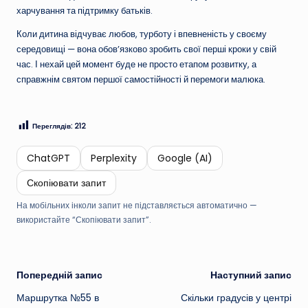
харчування та підтримку батьків.
Коли дитина відчуває любов, турботу і впевненість у своєму
середовищі — вона обов’язково зробить свої перші кроки у свій
час. І нехай цей момент буде не просто етапом розвитку, а
справжнім святом першої самостійності й перемоги малюка.
Переглядів:
212
ChatGPT
Perplexity
Google (AI)
Скопіювати запит
На мобільних інколи запит не підставляється автоматично —
використайте “Скопіювати запит”.
Навігація
Попередній запис
Наступний запис
Маршрутка №55 в
Скільки градусів у центрі
по