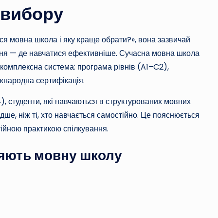
 вибору
ся мовна школа і яку краще обрати?», вона зазвичай
ення — де навчатися ефективніше. Сучасна мовна школа
 комплексна система: програма рівнів (A1–C2),
іжнародна сертифікація.
), студенти, які навчаються в структурованих мовних
е, ніж ті, хто навчається самостійно. Це пояснюється
тійною практикою спілкування.
зняють мовну школу