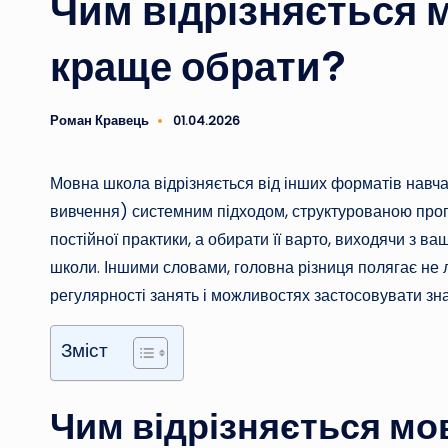
Чим відрізняється м
краще обрати?
Роман Кравець
01.04.2026
Опубліковано
Мовна школа відрізняється від інших форматів навча
вивчення) системним підходом, структурованою пр
постійної практики, а обирати її варто, виходячи з ва
школи. Іншими словами, головна різниця полягає не ли
регулярності занять і можливостях застосовувати зна
Зміст
Чим відрізняється мов