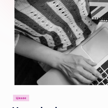
Опубліковано
Цікаве
у