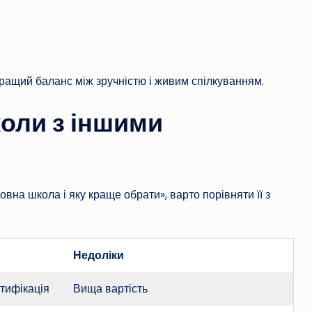
ращий баланс між зручністю і живим спілкуванням.
оли з іншими
овна школа і яку краще обрати», варто порівняти її з
Недоліки
ртифікація
Вища вартість