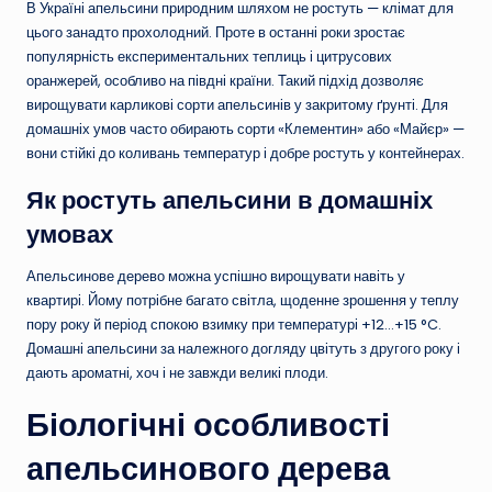
В Україні апельсини природним шляхом не ростуть — клімат для
цього занадто прохолодний. Проте в останні роки зростає
популярність експериментальних теплиць і цитрусових
оранжерей, особливо на півдні країни. Такий підхід дозволяє
вирощувати карликові сорти апельсинів у закритому ґрунті. Для
домашніх умов часто обирають сорти «Клементин» або «Майєр» —
вони стійкі до коливань температур і добре ростуть у контейнерах.
Як ростуть апельсини в домашніх
умовах
Апельсинове дерево можна успішно вирощувати навіть у
квартирі. Йому потрібне багато світла, щоденне зрошення у теплу
пору року й період спокою взимку при температурі +12…+15 °C.
Домашні апельсини за належного догляду цвітуть з другого року і
дають ароматні, хоч і не завжди великі плоди.
Біологічні особливості
апельсинового дерева