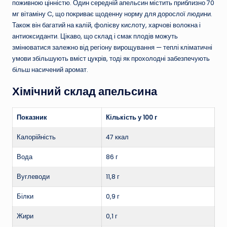
поживною цінністю. Один середній апельсин містить приблизно 70
мг вітаміну C, що покриває щоденну норму для дорослої людини.
Також він багатий на калій, фолієву кислоту, харчові волокна і
антиоксиданти. Цікаво, що склад і смак плодів можуть
змінюватися залежно від регіону вирощування — теплі кліматичні
умови збільшують вміст цукрів, тоді як прохолодні забезпечують
більш насичений аромат.
Хімічний склад апельсина
Показник
Кількість у 100 г
Калорійність
47 ккал
Вода
86 г
Вуглеводи
11,8 г
Білки
0,9 г
Жири
0,1 г