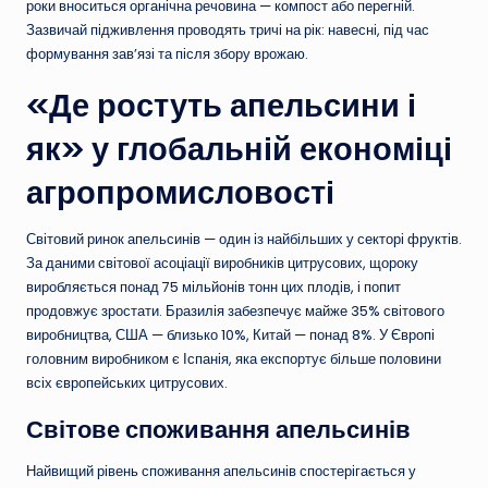
роки вноситься органічна речовина — компост або перегній.
Зазвичай підживлення проводять тричі на рік: навесні, під час
формування зав’язі та після збору врожаю.
«Де ростуть апельсини і
як» у глобальній економіці
агропромисловості
Світовий ринок апельсинів — один із найбільших у секторі фруктів.
За даними світової асоціації виробників цитрусових, щороку
виробляється понад 75 мільйонів тонн цих плодів, і попит
продовжує зростати. Бразилія забезпечує майже 35% світового
виробництва, США — близько 10%, Китай — понад 8%. У Європі
головним виробником є Іспанія, яка експортує більше половини
всіх європейських цитрусових.
Світове споживання апельсинів
Найвищий рівень споживання апельсинів спостерігається у