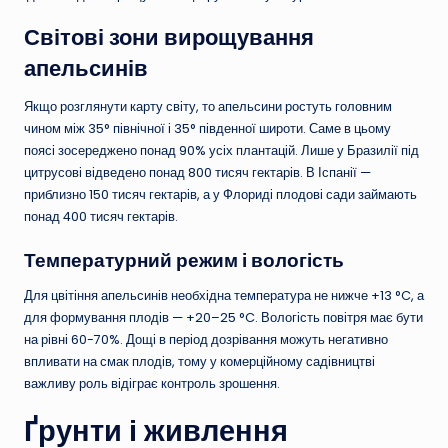
Світові зони вирощування
апельсинів
Якщо розглянути карту світу, то апельсини ростуть головним
чином між 35° північної і 35° південної широти. Саме в цьому
поясі зосереджено понад 90% усіх плантацій. Лише у Бразилії під
цитрусові відведено понад 800 тисяч гектарів. В Іспанії —
приблизно 150 тисяч гектарів, а у Флориді плодові сади займають
понад 400 тисяч гектарів.
Температурний режим і вологість
Для цвітіння апельсинів необхідна температура не нижче +13 °C, а
для формування плодів — +20–25 °C. Вологість повітря має бути
на рівні 60-70%. Дощі в період дозрівання можуть негативно
впливати на смак плодів, тому у комерційному садівництві
важливу роль відіграє контроль зрошення.
Ґрунти і живлення