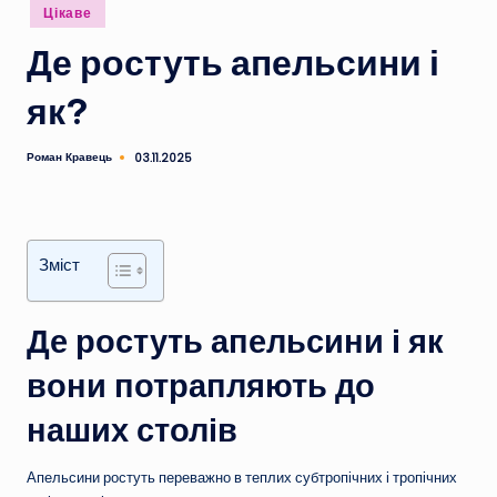
Опубліковано
Цікаве
у
Де ростуть апельсини і
як?
Роман Кравець
03.11.2025
Опубліковано
Зміст
Де ростуть апельсини і як
вони потрапляють до
наших столів
Апельсини ростуть переважно в теплих субтропічних і тропічних