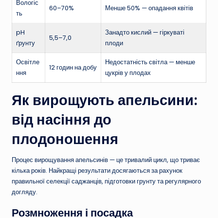
Вологіс
60–70%
Менше 50% — опадання квітів
ть
pH
Занадто кислий — гіркуваті
5,5–7,0
ґрунту
плоди
Освітле
Недостатність світла — менше
12 годин на добу
ння
цукрів у плодах
Як вирощують апельсини:
від насіння до
плодоношення
Процес вирощування апельсинів — це тривалий цикл, що триває
кілька років. Найкращі результати досягаються за рахунок
правильної селекції саджанців, підготовки грунту та регулярного
догляду.
Розмноження і посадка