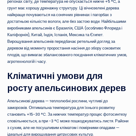
регіонах світу, де температура не опускається нижче +5 °C, а
грунт має хорошу дренажну структуру. Ці вічнозелені дерева
найкраще почуваються на сонячних рівнинах і пагорбах з
достатньою кількістю вологи, але без застою води. Найбільшими
виробниками апельсинів є Бразилія, США (особливо Флорида і
Каліфорнія), Китай, Індія, Іспанія, Мексика та Єгипет.
Вирощування апельсинів передбачає ретельний догляд за
деревом від моменту проростання насіння до збору соковитих
плодів, що вимагає збалансованого поєднання кліматичних умов,
агротехнологій і часу.
Кліматичні умови для
росту апельсинових дерев
Апельсинові дерева — теплолюбні рослини, чутливі до
заморозків. Оптимальна температура для їхнього розвитку
становить +15-30 °C. За нижчих температур процес фотосинтезу
сповільнюється, а при -3 °C може пошкоджуватись листя. Райони
з сухим, але не посушливим кліматом і помірними опадами —
ідеальні для вирощування цитрусових культур.