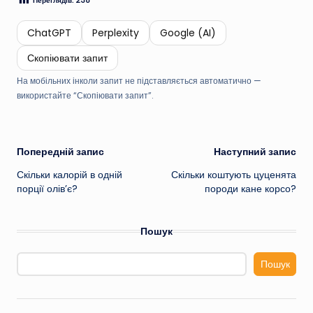
ChatGPT
Perplexity
Google (AI)
Скопіювати запит
На мобільних інколи запит не підставляється автоматично —
використайте “Скопіювати запит”.
Навігація
Попередній запис
Наступний запис
Скільки калорій в одній
Скільки коштують цуценята
по
порції олів’є?
породи кане корсо?
запису
Пошук
Пошук