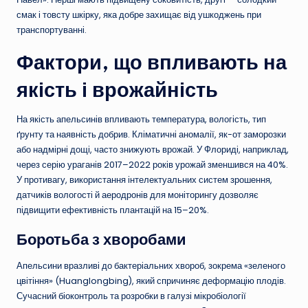
смак і товсту шкірку, яка добре захищає від ушкоджень при
транспортуванні.
Фактори, що впливають на
якість і врожайність
На якість апельсинів впливають температура, вологість, тип
ґрунту та наявність добрив. Кліматичні аномалії, як-от заморозки
або надмірні дощі, часто знижують врожай. У Флориді, наприклад,
через серію ураганів 2017–2022 років урожай зменшився на 40%.
У противагу, використання інтелектуальних систем зрошення,
датчиків вологості й аеродронів для моніторингу дозволяє
підвищити ефективність плантацій на 15–20%.
Боротьба з хворобами
Апельсини вразливі до бактеріальних хвороб, зокрема «зеленого
цвітіння» (Huanglongbing), який спричиняє деформацію плодів.
Сучасний біоконтроль та розробки в галузі мікробіології