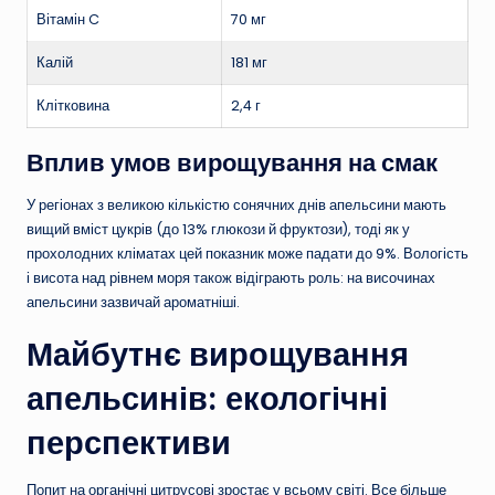
Вітамін C
70 мг
Калій
181 мг
Клітковина
2,4 г
Вплив умов вирощування на смак
У регіонах з великою кількістю сонячних днів апельсини мають
вищий вміст цукрів (до 13% глюкози й фруктози), тоді як у
прохолодних кліматах цей показник може падати до 9%. Вологість
і висота над рівнем моря також відіграють роль: на височинах
апельсини зазвичай ароматніші.
Майбутнє вирощування
апельсинів: екологічні
перспективи
Попит на органічні цитрусові зростає у всьому світі. Все більше