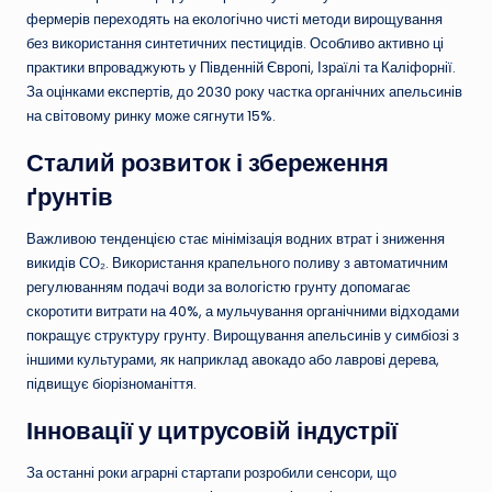
фермерів переходять на екологічно чисті методи вирощування
без використання синтетичних пестицидів. Особливо активно ці
практики впроваджують у Південній Європі, Ізраїлі та Каліфорнії.
За оцінками експертів, до 2030 року частка органічних апельсинів
на світовому ринку може сягнути 15%.
Сталий розвиток і збереження
ґрунтів
Важливою тенденцією стає мінімізація водних втрат і зниження
викидів СО₂. Використання крапельного поливу з автоматичним
регулюванням подачі води за вологістю грунту допомагає
скоротити витрати на 40%, а мульчування органічними відходами
покращує структуру грунту. Вирощування апельсинів у симбіозі з
іншими культурами, як наприклад авокадо або лаврові дерева,
підвищує біорізноманіття.
Інновації у цитрусовій індустрії
За останні роки аграрні стартапи розробили сенсори, що