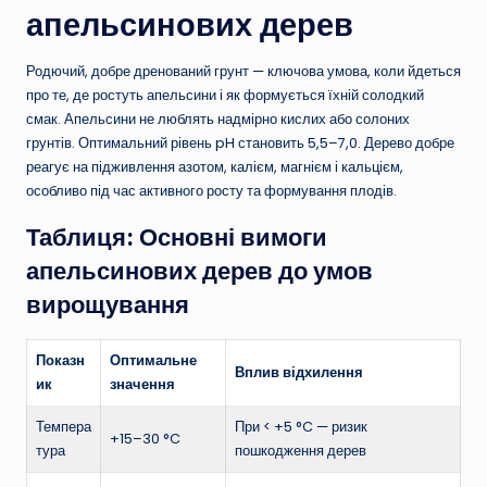
апельсинових дерев
Родючий, добре дренований грунт — ключова умова, коли йдеться
про те, де ростуть апельсини і як формується їхній солодкий
смак. Апельсини не люблять надмірно кислих або солоних
грунтів. Оптимальний рівень pH становить 5,5–7,0. Дерево добре
реагує на підживлення азотом, калієм, магнієм і кальцієм,
особливо під час активного росту та формування плодів.
Таблиця: Основні вимоги
апельсинових дерев до умов
вирощування
Показн
Оптимальне
Вплив відхилення
ик
значення
Темпера
При < +5 °C — ризик
+15–30 °C
тура
пошкодження дерев