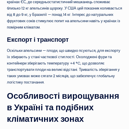
країнах ЄС, де середньостатистичний мешканець споживає
близько 12 кг апельсинів щороку. У США цей показник коливається
від 8 до 9 кг, у Бразилії — понад 14 кг. Інтерес до натуральних
фруктових соків стимулює попит на апельсини навіть у країнах із
помірним кліматом.
Експорт і транспорт
Оскільки апельсини — плоди, що швидко псуються, для експорту
їх збирають у стані часткової стиглості. Охолоджені фури та
контейнери зберігають температуру +4 °C, що дозволяє
транспортувати плоди на великі відстані. Тривалість зберігання у
таких умовах може сягати 2 місяців, що забезпечує глобальну
логістику постачання.
Особливості вирощування
в Україні та подібних
кліматичних зонах