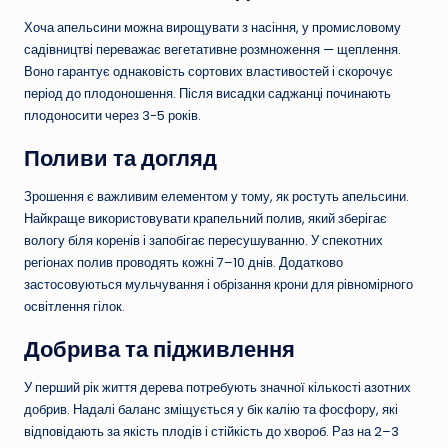
Хоча апельсини можна вирощувати з насіння, у промисловому
садівництві переважає вегетативне розмноження — щеплення.
Воно гарантує однаковість сортових властивостей і скорочує
період до плодоношення. Після висадки саджанці починають
плодоносити через 3-5 років.
Поливи та догляд
Зрошення є важливим елементом у тому, як ростуть апельсини.
Найкраще використовувати крапельний полив, який зберігає
вологу біля коренів і запобігає пересушуванню. У спекотних
регіонах полив проводять кожні 7–10 днів. Додатково
застосовуються мульчування і обрізання крони для рівномірного
освітлення гілок.
Добрива та підживлення
У перший рік життя дерева потребують значної кількості азотних
добрив. Надалі баланс зміщується у бік калію та фосфору, які
відповідають за якість плодів і стійкість до хвороб. Раз на 2–3