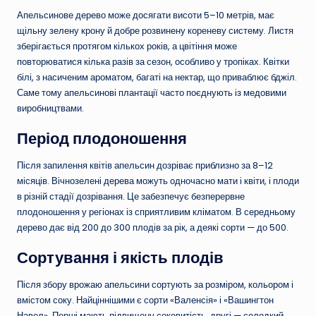
Апельсинове дерево може досягати висоти 5–10 метрів, має
щільну зелену крону й добре розвинену кореневу систему. Листя
зберігається протягом кількох років, а цвітіння може
повторюватися кілька разів за сезон, особливо у тропіках. Квітки
білі, з насиченим ароматом, багаті на нектар, що приваблює бджіл.
Саме тому апельсинові плантації часто поєднують із медовими
виробництвами.
Період плодоношення
Після запилення квітів апельсин дозріває приблизно за 8–12
місяців. Вічнозелені дерева можуть одночасно мати і квіти, і плоди
в різній стадії дозрівання. Це забезпечує безперервне
плодоношення у регіонах із сприятливим кліматом. В середньому
дерево дає від 200 до 300 плодів за рік, а деякі сорти — до 500.
Сортування і якість плодів
Після збору врожаю апельсини сортують за розміром, кольором і
вмістом соку. Найціннішими є сорти «Валенсія» і «Вашингтон
Навел». Перші мають підвищену соковитість, другі — солодкий