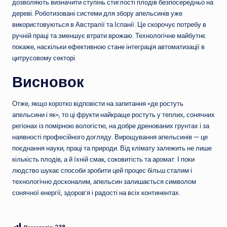
дозволяють визначити ступінь стиглості плодів безпосередньо на
дереві. Роботизовані системи для збору апельсинів уже
використовуються в Австралії та Іспанії. Це скорочує потребу в
ручній праці та зменшує втрати врожаю. Технологічне майбутнє
покаже, наскільки ефективною стане інтеграція автоматизації в
цитрусовому секторі.
Висновок
Отже, якщо коротко відповісти на запитання «де ростуть
апельсини і як», то ці фрукти найкраще ростуть у теплих, сонячних
регіонах із помірною вологістю, на добре дренованих грунтах і за
наявності професійного догляду. Вирощування апельсинів — це
поєднання науки, праці та природи. Від клімату залежить не лише
кількість плодів, а й їхній смак, соковитість та аромат. І поки
людство шукає способи зробити цей процес більш сталим і
технологічно досконалим, апельсин залишається символом
сонячної енергії, здоров’я і радості на всіх континентах.
Переглядів:
238