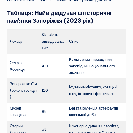
Таблиця: Найвідвідуваніші історичні
пам’ятки Запоріжжя (2023 рік)
Кількість
Локація
відвідувань,
Опис
тис.
Культурний і природний
Острів
410
заповідник національного
Хортиця
значення
Запорозька Січ
Музейне містечко, козацькі
(реконструкція
120
шоу, історичні фестивалі
)
Музей
Багата колекція артефактів
85
козацтва
козацької доби
Старий
Інженерне диво XX століття,
58
Дніпрогес
шедевр радянської епохи