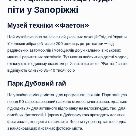
піти у Запоріжжі
Музей техніки «Фаетон»
Цей музей визнано однією з найцікавіших локацій Східної України.
У колекції зібрано близько 200 одиниць ретротехніки — від
радянських автомобілів і мотоциклів до унікальних військових
машин і раритетних автобусів. Тут можна побачити рідкісні моделі,
які існують в єдиному екземплярі. За статистикою, “Фаетон” за рік
відвідують близько 35-40 тисяч осіб.
Парк Дубовий гай
Це улюблене місце містян для прогулянок і пікніків. Парк площею
понад 50 га розташований навколо мальовничого озера, ідеально
підходить як для активного відпочинку на велосипедах, так і для
сімейних фотосесій. Щороку в Дубовому гаю проходять десятки
фестивалів, концерти та ярмарки. Восени тут розгортається одна
з найяскравіших листяних фотозон міста.