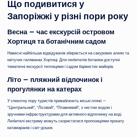
Що подивитися у
Запоріжжі у різні пори року
Весна — час екскурсій островом
Хортиця та ботанічним садом
Навесні найбільше відвідувачів збирається на сакурових алеях та
квітучих галявинах Хортиці. Для любителів ботаніки доступні
тематичні екскурсії теплицями і садом барвистих майорів.
Літо — пляжний відпочинок і
прогулянки на катерах
У спекотну пору туристів приваблюють міські пляжі —
“Центральний”, “Лісовий”, “Плавневий”, з чистою водою і
зручними інфраструктурами для активного відпочинку на воді.
Любителі екстриму можуть скористатися пропозиціями прокату
катамаранів і сап-дошок.