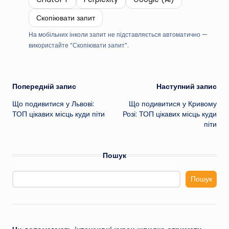
Скопіювати запит
На мобільних інколи запит не підставляється автоматично —
використайте “Скопіювати запит”.
Навігація
Попередній запис
Наступний запис
Що подивитися у Львові:
Що подивитися у Кривому
по
ТОП цікавих місць куди піти
Розі: ТОП цікавих місць куди
піти
запису
Пошук
Пошук