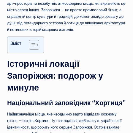
арт-просторів та незабутніх атмосферних місць, які вирізняють це
місто серед інших. Запоріжжя — не просто промисловий гігант, а
справжній центр культури й традицій, де кожен знайде розвагу до
душі: від легендарного острова Хортиця до вишуканої архітектури
й нетипових історій місцевих жителів.
Зміст
Історичні локації
Запоріжжя: подорож у
минуле
Національний заповідник “Хортиця”
Найвизначніше місце, яке неодмінно варто відвідати кожному
гостю — острів Хортиця. Тут закладена глибока суть української
ідентичності, що робить його серцем Запоріжжя. Острів займає