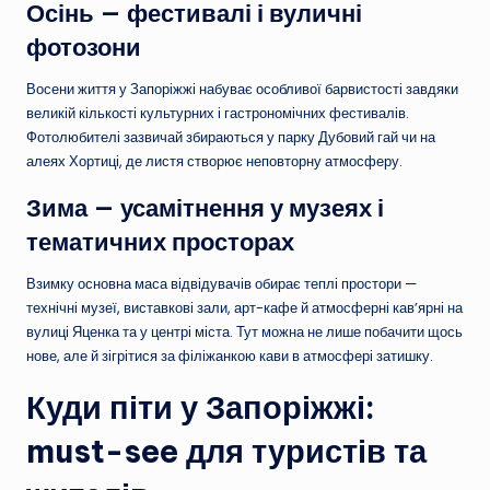
Осінь — фестивалі і вуличні
фотозони
Восени життя у Запоріжжі набуває особливої барвистості завдяки
великій кількості культурних і гастрономічних фестивалів.
Фотолюбителі зазвичай збираються у парку Дубовий гай чи на
алеях Хортиці, де листя створює неповторну атмосферу.
Зима — усамітнення у музеях і
тематичних просторах
Взимку основна маса відвідувачів обирає теплі простори —
технічні музеї, виставкові зали, арт-кафе й атмосферні кав’ярні на
вулиці Яценка та у центрі міста. Тут можна не лише побачити щось
нове, але й зігрітися за філіжанкою кави в атмосфері затишку.
Куди піти у Запоріжжі:
must-see для туристів та