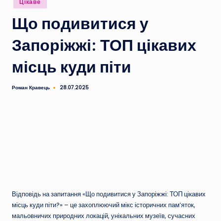
Цікаве
у
Що подивитися у
Запоріжжі: ТОП цікавих
місць куди піти
Роман Кравець
28.07.2025
Опубліковано
Відповідь на запитання «Що подивитися у Запоріжжі: ТОП цікавих
місць куди піти?» – це захоплюючий мікс історичних пам’яток,
мальовничих природних локацій, унікальних музеїв, сучасних