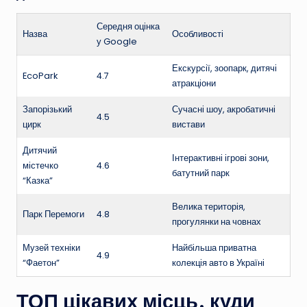
Середня оцінка
Назва
Особливості
у Google
Екскурсії, зоопарк, дитячі
EcoPark
4.7
атракціони
Запорізький
Сучасні шоу, акробатичні
4.5
цирк
вистави
Дитячий
Інтерактивні ігрові зони,
містечко
4.6
батутний парк
“Казка”
Велика територія,
Парк Перемоги
4.8
прогулянки на човнах
Музей техніки
Найбільша приватна
4.9
“Фаетон”
колекція авто в Україні
ТОП цікавих місць, куди