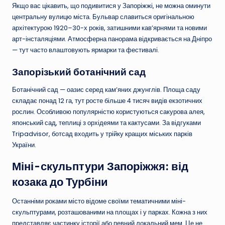
Якщо вас цікавить, що подивитися у Запоріжжі, не можна оминути
центральну вулицю міста. Бульвар славиться оригінальною
архітектурою 1920–30-х років, затишними кав’ярнями та новими
арт-інсталяціями. Атмосферна панорама відкривається на Дніпро
— тут часто влаштовують ярмарки та фестивалі.
Запорізький ботанічний сад
Ботанічний сад — оазис серед кам’яних джунглів. Площа саду
складає понад 12 га, тут росте більше 4 тисяч видів екзотичних
рослин. Особливою популярністю користуються сакурова алея,
японський сад, теплиці з орхідеями та кактусами. За відгуками
Tripadvisor, ботсад входить у трійку кращих міських парків
України.
Міні-скульптури Запоріжжя: від
козака до Турбіни
Останніми роками місто відоме своїми тематичними міні-
скульптурами, розташованими на площах і у парках. Кожна з них
представляє частинку історії або певний локальний мем. Це не