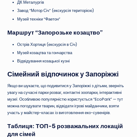
ДК Металургів
Завод “Мотор Січ” (екскурсія територією)
Музей техніки “Фаетон”
Маршрут “Запорозьке козацтво”
Острів Хортиця (екскурсія в Січ)
Музей козацтва та гончарства
Відвідування козацької кузні
Сімейний відпочинок у Запоріжжі
Якщо ви шукаєте, що подивитися у Запоріжжі з дітьми, зверніть
увагу на сучасні парки розваг, контактні зоопарки, інтерактивні
музеї. Особливою популярністю користується “EcoPark” — тут
можна погодувати тварин, відвідати ігрові майданчики, взяти
участь у майстер-класах із виготовлення еко-сувенірів.
Таблиця: ТОП-5 розважальних локацій
для сімей