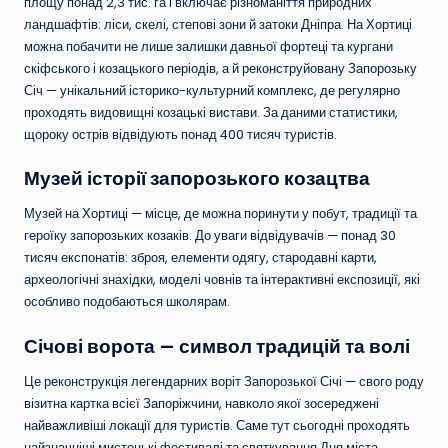
площу понад 2,3 тис. га і включає різноманіття природних
ландшафтів: ліси, скелі, степові зони й затоки Дніпра. На Хортиці
можна побачити не лише залишки давньої фортеці та кургани
скіфського і козацького періодів, а й реконструйовану Запорозьку
Січ — унікальний історико-культурний комплекс, де регулярно
проходять видовищні козацькі вистави. За даними статистики,
щороку острів відвідують понад 400 тисяч туристів.
Музей історії запорозького козацтва
Музей на Хортиці — місце, де можна поринути у побут, традиції та
героїку запорозьких козаків. До уваги відвідувачів — понад 30
тисяч експонатів: зброя, елементи одягу, стародавні карти,
археологічні знахідки, моделі човнів та інтерактивні експозиції, які
особливо подобаються школярам.
Січові ворота — символ традицій та волі
Це реконструкція легендарних воріт Запорозької Січі — свого роду
візитна картка всієї Запоріжчини, навколо якої зосереджені
найважливіші локації для туристів. Саме тут сьогодні проходять
найзначніші мистецькі фестивалі та святкування Дня міста.