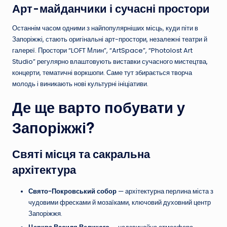
Арт-майданчики і сучасні простори
Останнім часом одними з найпопулярніших місць, куди піти в
Запоріжжі, стають оригінальні арт-простори, незалежні театри й
галереї. Простори “LOFT Млин”, “ArtSpace”, “Photolost Art
Studio” регулярно влаштовують виставки сучасного мистецтва,
концерти, тематичні воркшопи. Саме тут збирається творча
молодь і виникають нові культурні ініціативи.
Де ще варто побувати у
Запоріжжі?
Святі місця та сакральна
архітектура
Свято-Покровський собор
— архітектурна перлина міста з
чудовими фресками й мозаїками, ключовий духовний центр
Запоріжжя.