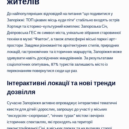
жителів
До найпопулярніших відповідей на питання “що подивитися у
Запоріжжі: ТОП цікавих місць куди піти” стабільно входять острів
Хортиця та історико-культурний комплекс Запорозька Січ,
Дніпровська ГЕС як символ міста, унікальне зібрання старовинної
техніки в музеї “Фаетон”, а також атмосферні міські парки і арт-
простори. Завдяки різноманіттю архітектурних стилів, природних
локацій, гастрономічних та історичних маршрутів, Запоріжжя може
здивувати навіть досвідчених мандрівників. За результатами
соціологічних опитувань, 87% туристів залишають місто із
переконанням повернутися сюди ще раз.
Інтерактивні локації та нові тренди
дозвілля
Сучасне Запоріжжя активно впроваджує інтерактивні тематичні
квести для дітей і дорослих, запрошує до участі у міських
“екскурсіях-сюрпризах”, “нічних турах” містом і вечірніх
історичних спектаклях, які проходять на території
реконструйованої Січі, в міських парках та на вулицях старої