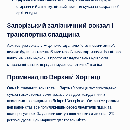
Церква Василя Великого
— надзвичайна атмосфера
старовини й затишку, цікавий приклад сучасної сакральної
архітектури.
Запорізький залізничний вокзал і
транспортна спадщина
Архітектура вокзалу — це приклад стилю “сталінський ампір”,
велика будівля з масштабними мозаїчними картинами. Тут цікаво
навіть не їхати кудись, а просто оглянути саму будівлю та
старовинні вагони, передані музею залізничної техніки.
Променад по Верхній Хортиці
Одна із “зелених” зон міста — Верхня Хортиця: тут прокладено
сучасні еко-стежки, велотраси, є оглядові майданчики з
шаленими краєвидами на Дніпро і Запоріжжя. Останніми роками
цей район стає все популярнішим серед любителів піших та
велопрогулянок. За даними опитування міських жителів, 42%
рекомендують цей маршрут для гостей міста.