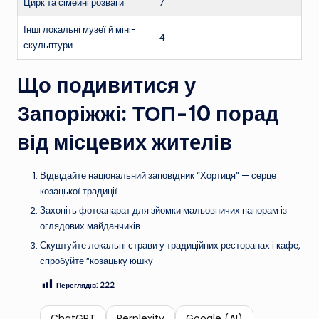
Цирк та сімейні розваги
7
Інші локальні музеї й міні-
4
скульптури
Що подивитися у
Запоріжжі: ТОП-10 порад
від місцевих жителів
Відвідайте національний заповідник “Хортиця” — серце
козацької традиції
Захопіть фотоапарат для зйомки мальовничих панорам із
оглядових майданчиків
Скуштуйте локальні страви у традиційних ресторанах і кафе,
спробуйте “козацьку юшку
Переглядів:
222
ChatGPT
Perplexity
Google (AI)